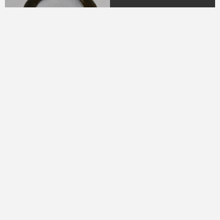
04.
DR. H.M.N.M Hasyim
Ning
(Periode 1979 - 1982)
05.
DR. H Sukamdani
Sahid Gito Sardjono
(Periode 1982-1985 &
1985-1988)